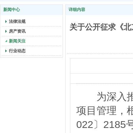
新闻中心
详细内容
法律法规
关于公开征求《北
房产资讯
新闻关注
行业动态
为深入推进
项目管理，
022〕21