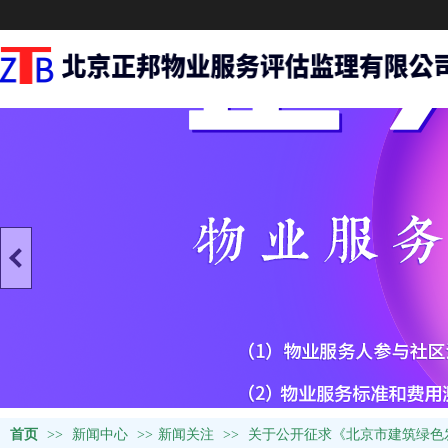
首页
>>
新闻中心
>>
新闻关注
>>
关于公开征求《北京市建筑绿色